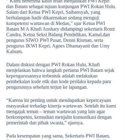
” Kami berterima kasih telah menjadikan PWI Kepri
dan Batam sebagai tujuan kunjungan PWI Rokan Hulu.
Salam dari Ketua PWI Kepri, Saibansyah, yang
berhalangan hadir dikarenakan sedang menguji
kompetensi wartawan di Medan,” ujar Ketua PWI
Batam M A Khafi Anshary didampingi sekertaris Romi
Candra, Ketua Seksi Bidang Pendidikan, Kamal,dan
pengurus SIWO PWI Pusat, Denni Risman, serta
pengurus IKWI Kepri, Agnes Dhamayanti dan Umy
Kalsum.
Dalam diskusi dengan PWI Rokan Hulu, Khafi
menjelaskan bahwa langkah pertama PWI Batam sejak
kepengurusannya terbentuk adalah melakukan
pembekalan kode etik dan kode perilaku kepada para
pengurusnya sebelum terjun ke lapangan.
“Karena ini penting untuk mendapatkan kepercayaan
masyarakat terhadap kinerja wartawan. Setelah itu kami
mengajak teman – teman wartawan yang lain agar
berkompeten, kemudian menjalin komunikasi dengan
pemerintah dan pihak swasta,” ujarnya.
Pada kesempatan yang sama, Sekertaris PWI Batam,