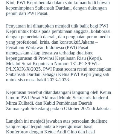
Kini, PWI Kepri berada dalam satu komando di bawah
kepemimpinan Saibansah Dardani, dengan dukungan
penuh dari PWI Pusat.
Penyatuan ini diharapkan menjadi titik balik bagi PWI
Kepri untuk fokus pada pembinaan anggota, kolaborasi
dengan pemerintah daerah, dan penguatan peran media
yang profesional, kritis, dan konstruktif.Jakarta –
Persatuan Wartawan Indonesia (PWI) Pusat
menegaskan sikap tegasnya terhadap dualisme
kepengurusan di Provinsi Kepulauan Riau (Kepri).
Melalui Surat Keputusan Nomor: 131-PGS/PWI-
P/LXXIX/X/2025, PWI Pusat secara resmi menetapkan
Saibansah Dardani sebagai Ketua PWI Kepri yang sah
untuk sisa masa bakti 2023–2028.
Keputusan tersebut ditandatangani langsung oleh Ketua
Umum PWI Pusat Akhmad Munir, Sekretaris Jenderal
Mirza Zulhadi, dan Kabid Pembinaan Daerah
Zulmansyah Sekedang pada 6 Oktober 2025 di Jakarta.
Langkah ini menjadi jawaban atas persoalan dualisme
yang sempat terjadi antara kepengurusan hasil
Konferprov dengan Ketua Andi Gino dan hasil